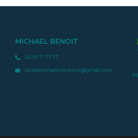
MICHAEL BENOIT
04 90 11 77 77
locationchaletventoux@gmail.com
Si