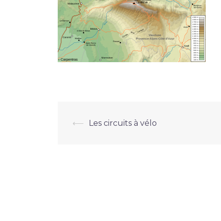
Navigation
⟵
Les circuits à vélo
d’article