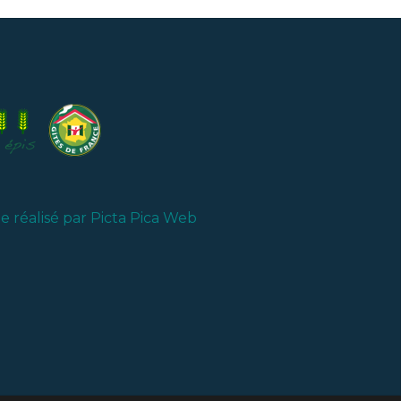
te réalisé par
Picta Pica Web